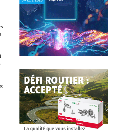
es
s
l
s
me