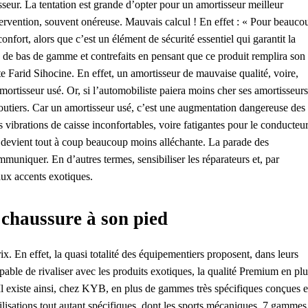
isseur. La tentation est grande d’opter pour un amortisseur meilleur
tervention, souvent onéreuse. Mauvais calcul ! En effet : « Pour beauco
onfort, alors que c’est un élément de sécurité essentiel qui garantit la
ts de bas de gamme et contrefaits en pensant que ce produit remplira son
 Farid Sihocine. En effet, un amortisseur de mauvaise qualité, voire,
rtisseur usé. Or, si l’automobiliste paiera moins cher ses amortisseurs
routiers. Car un amortisseur usé, c’est une augmentation dangereuse des
s vibrations de caisse inconfortables, voire fatigantes pour le conducteur
devient tout à coup beaucoup moins alléchante. La parade des
niquer. En d’autres termes, sensibiliser les réparateurs et, par
aux accents exotiques.
chaussure à son pied
ix. En effet, la quasi totalité des équipementiers proposent, dans leurs
able de rivaliser avec les produits exotiques, la qualité Premium en plu
 Il existe ainsi, chez KYB, en plus de gammes très spécifiques conçues e
ilisations tout autant spécifiques, dont les sports mécaniques, 7 gammes