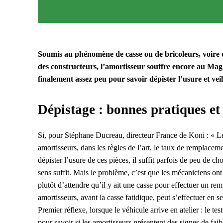
Soumis au phénomène de casse ou de bricoleurs, voire d
des constructeurs, l’amortisseur souffre encore au Mag
finalement assez peu pour savoir dépister l’usure et vei
Dépistage : bonnes pratiques e
Si, pour Stéphane Ducreau, directeur France de Koni : « Les
amortisseurs, dans les règles de l’art, le taux de remplacem
dépister l’usure de ces pièces, il suffit parfois de peu de c
sens suffit. Mais le problème, c’est que les mécaniciens on
plutôt d’attendre qu’il y ait une casse pour effectuer un r
amortisseurs, avant la casse fatidique, peut s’effectuer en
Premier réflexe, lorsque le véhicule arrive en atelier : le te
pour savoir si les amortisseurs présentent des signes de faibl