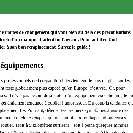
e limites de changement qui vont bien au-delà des préconisations
hreb d’un manque d’attention flagrant. Pourtant il en faut
ller à son bon remplacement. Suivez le guide !
t équipements
 professionnels de la réparation interviennent de plus en plus, sur les
ent reste globalement plus espacé qu’en Europe, c’est vrai. Or, pour
hoses. Il n’y a pas besoin de se doter d’un équipement exceptionnel, le b
t généralement tendance à oublier l’amortisseur. Du coup la tendance c’e
emplacement ! ». Pourtant, détecter les premiers symptômes d’usure des
 seulement quelques étapes, qui ne sont ni chronophages, ni onéreuses.
st routier. Trois à 5 kilomètres suffisent – soit à peine quelques minutes –
esse. L’idée : effectuer des tests en conditions réelles. Si le véhicule a