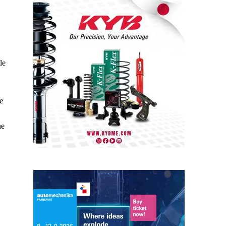
le
e
ne