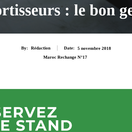
tisseurs : le bon ge
By:
Rédaction
Date:
5 novembre 2018
Maroc Rechange N°17