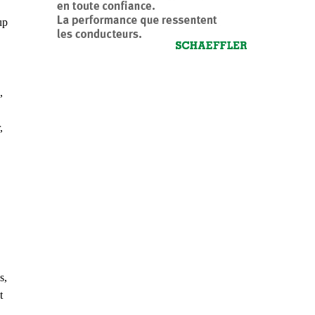
up
,
,
s,
t