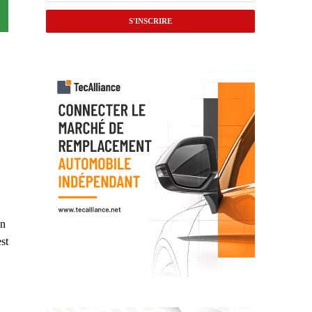
on
st