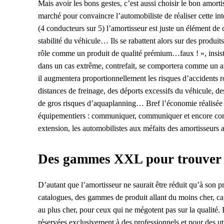
Mais avoir les bons gestes, c’est aussi choisir le bon amort
marché pour convaincre l’automobiliste de réaliser cette in
(4 conducteurs sur 5) l’amortisseur est juste un élément de c
stabilité du véhicule… Ils se rabattent alors sur des produi
rôle comme un produit de qualité prémium…faux ! », insiste
dans un cas extrême, contrefait, se comportera comme un amo
il augmentera proportionnellement les risques d’accidents 
distances de freinage, des déports excessifs du véhicule, de
de gros risques d’aquaplanning… Bref l’économie réalisée 
équipementiers : communiquer, communiquer et encore commu
extension, les automobilistes aux méfaits des amortisseurs 
Des gammes XXL pour trouver 
D’autant que l’amortisseur ne saurait être réduit qu’à son pr
catalogues, des gammes de produit allant du moins cher, cap
au plus cher, pour ceux qui ne mégotent pas sur la qualité.
réservées exclusivement à des professionnels et pour des ut