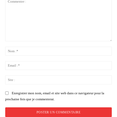
Commenter
:
No
:*
Ema
:*
Sit
:
Enregistrer mon nom, email et site web dans ce navigateur pour la
prochaine fois que je commenterai.